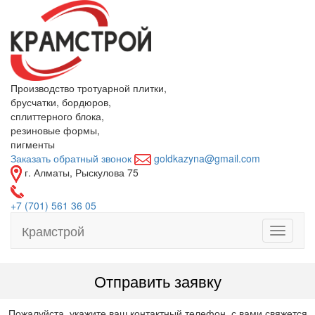
Производство тротуарной плитки,
брусчатки, бордюров,
сплиттерного блока,
резиновые формы,
пигменты
Заказать обратный звонок
goldkazyna@gmail.com
г. Алматы, Рыскулова 75
+7
(701)
561 36 05
Крамстрой
Toggle
navigati
Отправить заявку
Пожалуйста, укажите ваш контактный телефон, с вами свяжется