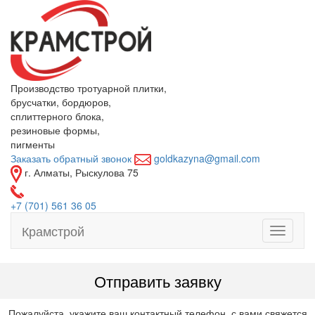
Производство тротуарной плитки,
брусчатки, бордюров,
сплиттерного блока,
резиновые формы,
пигменты
Заказать обратный звонок
goldkazyna@gmail.com
г. Алматы, Рыскулова 75
+7
(701)
561 36 05
Крамстрой
Toggle
navigati
Отправить заявку
Пожалуйста, укажите ваш контактный телефон, с вами свяжется